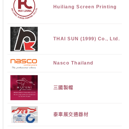
Huiliang Screen Printing
THAI SUN (1999) Co., Ltd.
Nasco Thailand
三國製帽
泰車展交通器材