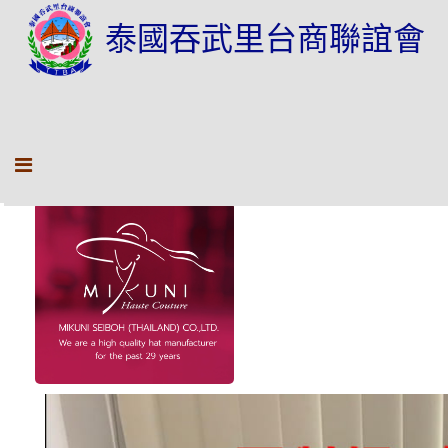
泰國吞武里台商聯誼會
三國製帽