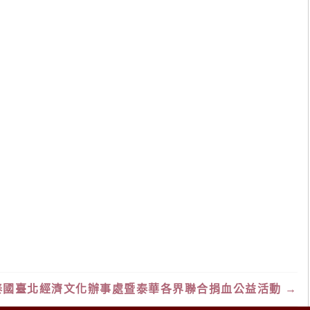
泰國臺北經濟文化辦事處暨泰華各界聯合捐血公益活動
→