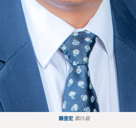
賴俊宏
第25屆