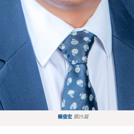
賴俊宏
第25屆