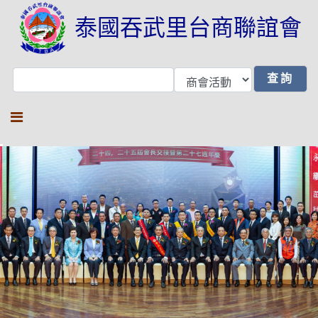
泰國吞武里台商聯誼會