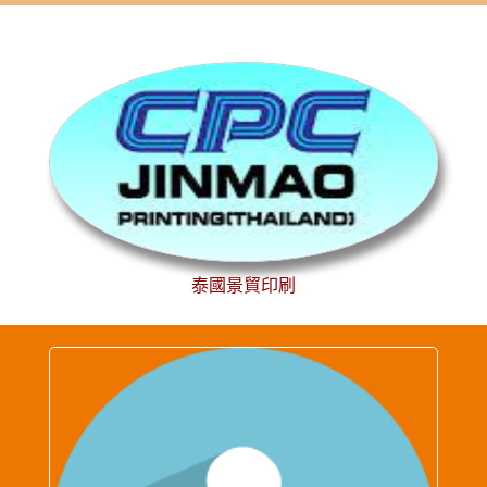
泰國景貿印刷