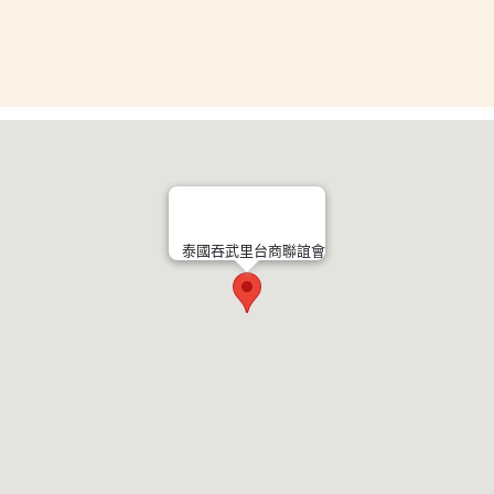
泰國吞武里台商聯誼會