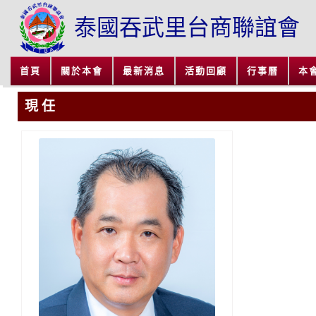
泰國吞武里台商聯誼會
首頁
關於本會
最新消息
活動回顧
行事曆
本
現 任